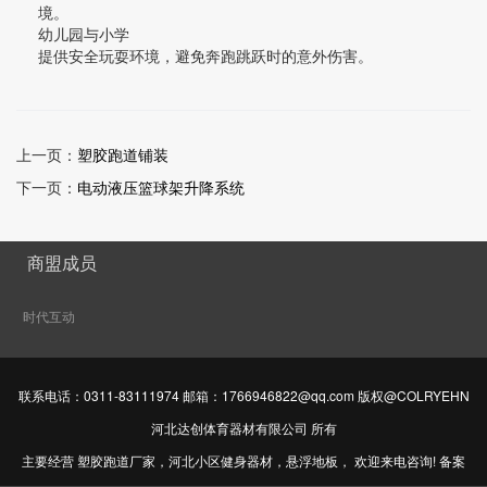
境。 ‌
幼儿园与小学
提供安全玩耍环境，避免奔跑跳跃时的意外伤害。 ‌
上一页：
塑胶跑道铺装
下一页：
电动液压篮球架升降系统
商盟成员
时代互动
联系电话：0311-83111974 邮箱：1766946822@qq.com 版权@COLRYEHN
河北达创体育器材有限公司 所有
主要经营
塑胶跑道厂家
，
河北小区健身器材
，
悬浮地板
， 欢迎来电咨询! 备案